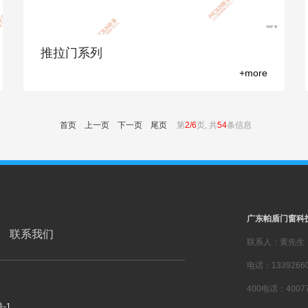
推拉门系列
+more
首页
上一页
下一页
尾页
第
2/6
页, 共
54
条信息
广东帕盾门窗科
联系我们
联系人：黄先生
电话：13392660
400电话：40077
号-1